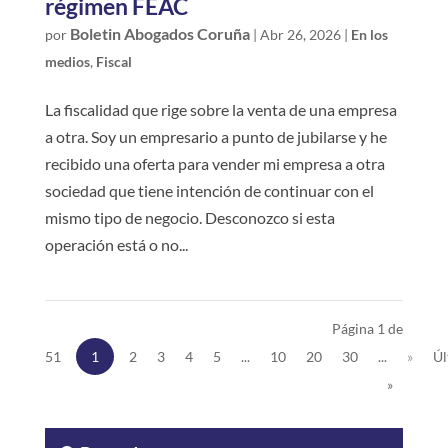
régimen FEAC
Boletin Abogados Coruña
por
|
Abr 26, 2026
|
En los
medios
,
Fiscal
La fiscalidad que rige sobre la venta de una empresa
a otra. Soy un empresario a punto de jubilarse y he
recibido una oferta para vender mi empresa a otra
sociedad que tiene intención de continuar con el
mismo tipo de negocio. Desconozco si esta
operación está o no...
Página 1 de
51
1
2
3
4
5
...
10
20
30
...
»
Úl
»