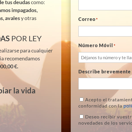
de tus deudas
como:
tamos impagados,
s, avales
y otras
Correo
*
DAS
POR LEY
Número Móvil
*
alizarse para cualquier
ncia recomendamos
00,00 €.
Describe brevemente 
iar la vida
Acepto el tratamien
Política
conformidad con la
pol
de
Privacidad
Deseo recibir vuestr
*
Newsletter
novedades de los servic