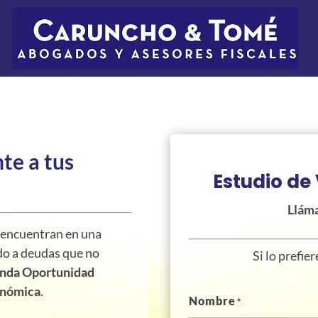
te a tus
Estudio de 
Llám
 encuentran en una
do a deudas que no
Si lo prefie
unda Oportunidad
onómica
.
Nombre
*