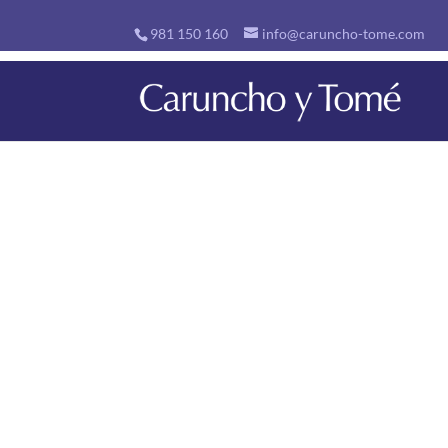
981 150 160
info@caruncho-tome.com