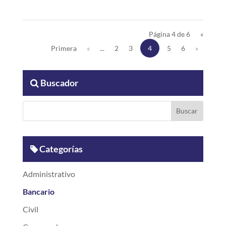
Página 4 de 6
«
Primera
«
...
2
3
4
5
6
»
Buscador
Categorías
Administrativo
Bancario
Civil