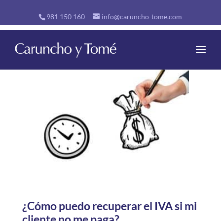
981 150 160
info@caruncho-tome.com
¿Cómo puedo recuperar el IVA si mi
cliente no me paga?