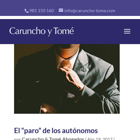
981 150 160
info@caruncho-tome.com
El “paro” de los autónomos
Caruncho & Tomé Abogados
por
|
Abr 19, 2017
|