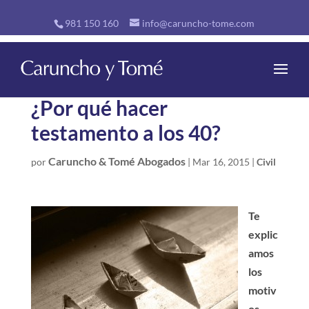
981 150 160
info@caruncho-tome.com
¿Por qué hacer
testamento a los 40?
Caruncho & Tomé Abogados
por
|
Mar 16, 2015
|
Civil
Te
explic
amos
los
motiv
os