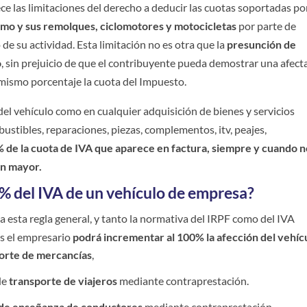
ece las limitaciones del derecho a deducir las cuotas soportadas por
smo y sus remolques, ciclomotores y motocicletas
por parte de
de su actividad. Esta limitación no es otra que la
presunción de
o
, sin prejuicio de que el contribuyente pueda demostrar una afect
e mismo porcentaje la cuota del Impuesto.
del vehículo como en cualquier adquisición de bienes y servicios
stibles, reparaciones, piezas, complementos, itv, peajes,
% de la cuota de IVA que aparece en factura, siempre y cuando n
ón mayor.
% del IVA de un vehículo de empresa?
a esta regla general, y tanto la normativa del IRPF como del IVA
es el empresario
podrá incrementar al 100% la afección del vehíc
orte de mercancías
,
 de
transporte de viajeros
mediante contraprestación.
 de enseñanza de conductores
mediante contraprestación.