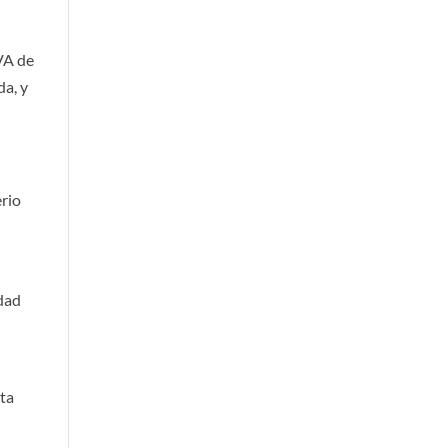
IVA de
da, y
erio
idad
ita