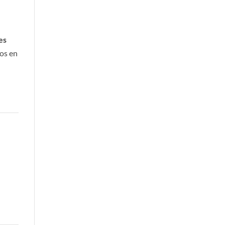
es
nos en