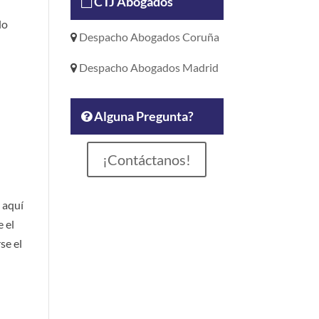
CTJ Abogados
lo
Despacho Abogados Coruña
n
Despacho Abogados Madrid
Alguna Pregunta?
¡Contáctanos!
s aquí
 el
se el