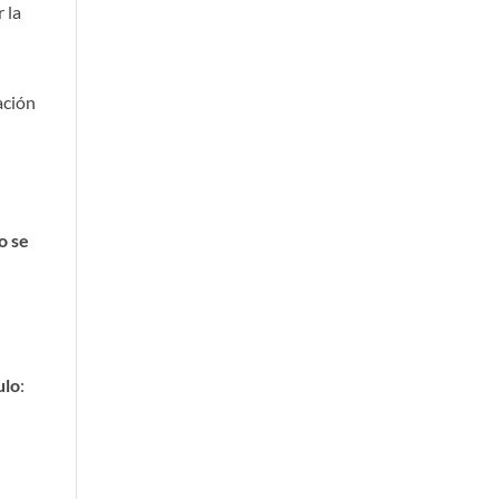
 la
ación
o se
ulo
: