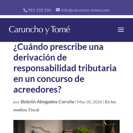
981 150 160
info@caruncho-tome.com
¿Cuándo prescribe una
derivación de
responsabilidad tributaria
en un concurso de
acreedores?
Boletin Abogados Coruña
por
|
May 30, 2026
|
En los
medios
,
Fiscal