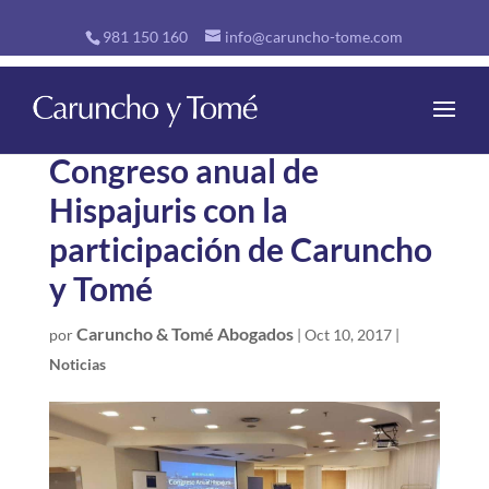
981 150 160
info@caruncho-tome.com
Congreso anual de
Hispajuris con la
participación de Caruncho
y Tomé
Caruncho & Tomé Abogados
por
|
Oct 10, 2017
|
Noticias