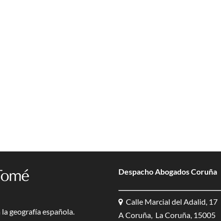
Despacho Abogados Coruña
Calle Marcial del Adalid, 17
la geografía española.
A Coruña, La Coruña, 15005