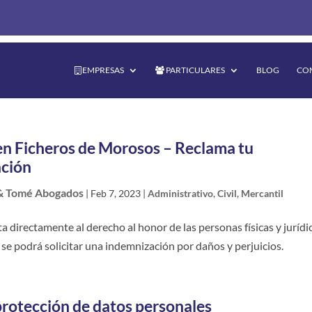
EMPRESAS
PARTICULARES
BLOG
CO
 en Ficheros de Morosos – Reclama tu
ción
& Tomé Abogados
|
Feb 7, 2023
|
Administrativo
,
Civil
,
Mercantil
a directamente al derecho al honor de las personas físicas y jurídi
, se podrá solicitar una indemnización por daños y perjuicios.
protección de datos personales