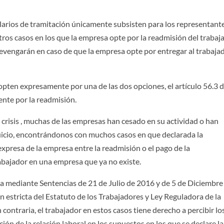
alarios de tramitación únicamente subsisten para los representant
tros casos en los que la empresa opte por la readmisión del trabaj
devengarán en caso de que la empresa opte por entregar al trabajad
opten expresamente por una de las dos opciones, el artículo 56.3 d
nte por la readmisión.
 crisis , muchas de las empresas han cesado en su actividad o han
juicio, encontrándonos con muchos casos en que declarada la
 expresa de la empresa entre la readmisión o el pago de la
rabajador en una empresa que ya no existe.
a mediante Sentencias de 21 de Julio de 2016 y de 5 de Diciembre
n estricta del Estatuto de los Trabajadores y Ley Reguladora de la
n contraria, el trabajador en estos casos tiene derecho a percibir lo
ción de la relación laboral en los supuestos en los que se declare la