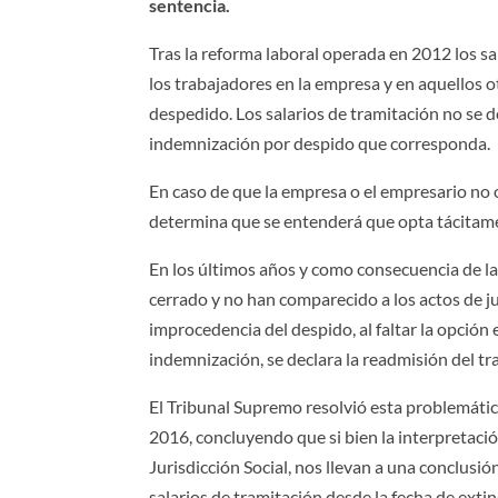
sentencia.
Tras la reforma laboral operada en 2012 los s
los trabajadores en la empresa y en aquellos o
despedido. Los salarios de tramitación no se 
indemnización por despido que corresponda.
En caso de que la empresa o el empresario no 
determina que se entenderá que opta tácitame
En los últimos años y como consecuencia de la
cerrado y no han comparecido a los actos de 
improcedencia del despido, al faltar la opción
indemnización, se declara la readmisión del t
El Tribunal Supremo resolvió esta problemátic
2016, concluyendo que si bien la interpretació
Jurisdicción Social, nos llevan a una conclusió
salarios de tramitación desde la fecha de extin