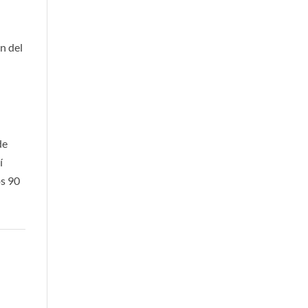
ón del
de
í
os 90