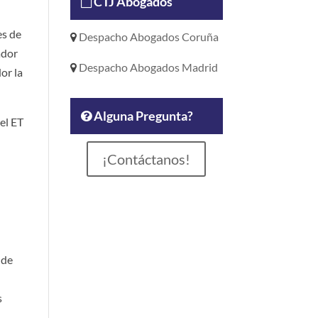
CTJ Abogados
es de
Despacho Abogados Coruña
ador
Despacho Abogados Madrid
or la
Alguna Pregunta?
el ET
¡Contáctanos!
 de
s