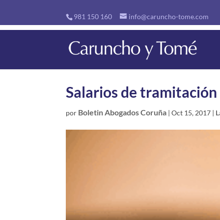
981 150 160
info@caruncho-tome.com
Salarios de tramitación 
Boletin Abogados Coruña
por
|
Oct 15, 2017
|
L