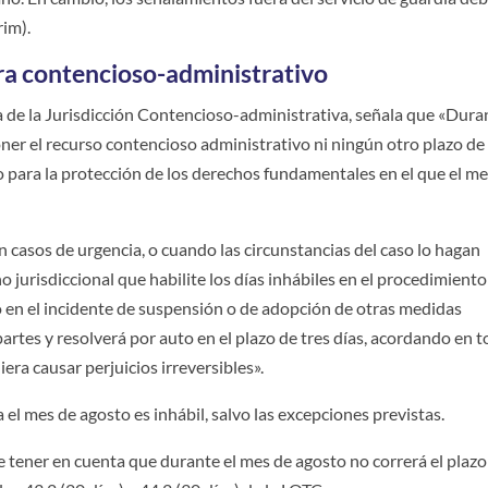
rim).
ra contencioso-administrativo
a de la Jurisdicción Contencioso-administrativa, señala que «Dura
ner el recurso contencioso­ administrativo ni ningún otro plazo de
o para la protección de los derechos fundamentales en el que el m
En casos de urgencia, o cuando las circunstancias del caso lo hagan
no jurisdiccional que habilite los días inhábiles en el procedimient
 en el incidente de suspensión o de adopción de otras medidas
 partes y resolverá por auto en el plazo de tres días, acordando en 
era causar perjuicios irreversibles».
 el mes de agosto es inhábil, salvo las excepciones previstas.
e tener en cuenta que durante el mes de agosto no correrá el plazo