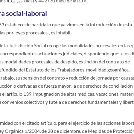
s 43.2 (20 días) y 44.2 (30 días) de la LOTC.
a social-laboral
183 establece de partida lo que ya vimos en la introducción de esta
das por leyes procesales-, es inhábil.
 de la Jurisdicción Social recoge las modalidades procesales en las 
s correspondientes actuaciones judiciales, disponiendo que: «Los d
las modalidades procesales de despido, extinción del contrato de
Refundido del Estatuto de los Trabajadores, movilidad geográfica,
 trabajo, suspensión del contrato y reducción de jornada por causa
ucción o derivadas de fuerza mayor, la de derechos de conciliación 
ere el artículo 139, impugnación de altas médicas, vacaciones, mater
de convenios colectivos y tutela de derechos fundamentales y liber
idad con el citado artículo, para el ejercicio de las acciones labor
Ley Orgánica 1/2004, de 28 de diciembre, de Medidas de Protecció