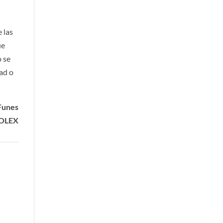
 las
ue
o se
dad o
Funes
COLEX