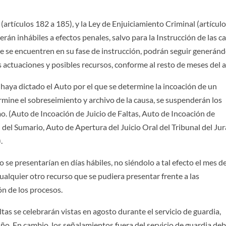
(artículos 182 a 185), y la Ley de Enjuiciamiento Criminal (artícul
serán inhábiles a efectos penales, salvo para la Instrucción de las c
ue se encuentren en su fase de instrucción, podrán seguir generán
 actuaciones y posibles recursos, conforme al resto de meses del 
 haya dictado el Auto por el que se determine la incoación de un
mine el sobreseimiento y archivo de la causa, se suspenderán los
o. (Auto de Incoación de Juicio de Faltas, Auto de Incoación de
el Sumario, Auto de Apertura del Juicio Oral del Tribunal del Jur
.
o se presentarían en días hábiles, no siéndolo a tal efecto el mes d
cualquier otro recurso que se pudiera presentar frente a las
ón de los procesos.
altas se celebrarán vistas en agosto durante el servicio de guardia,
año. En cambio, los señalamientos fuera del servicio de guardia de