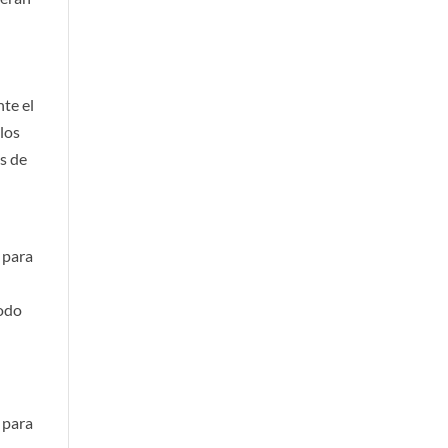
nte el
 los
es de
o para
todo
 para