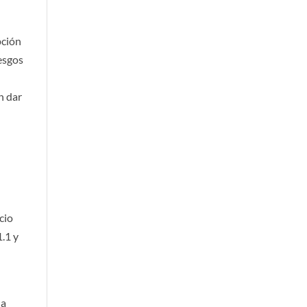
pción
iesgos
n dar
d
cio
1.1 y
na