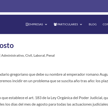
EMPRESAS
PARTICULARES
BLOG
CO
gosto
|
Administrativo
,
Civil
,
Laboral
,
Penal
lendario gregoriano que debe su nombre al emperador romano Aug
eremos incidir en un problema que se suscita año tras año: los pla
 que establece el art. 183 de la Ley Orgánica del Poder Judicial, q
les los días del mes de agosto para todas las actuaciones judiciales