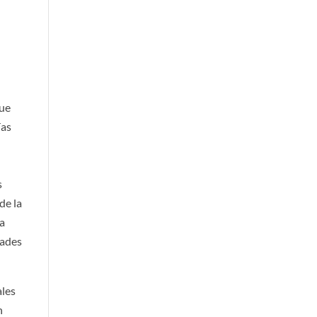
que
ías
s
de la
ia
tades
ales
n