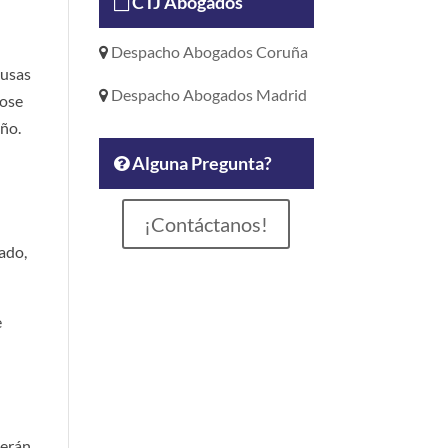
CTJ Abogados
o
Despacho Abogados Coruña
ausas
Despacho Abogados Madrid
dose
año.
Alguna Pregunta?
¡Contáctanos!
ado,
e
berán