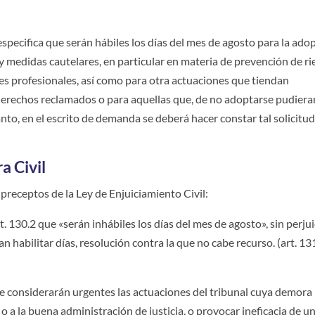
specifica que serán hábiles los días del mes de agosto para la ado
y medidas cautelares, en particular en materia de prevención de r
es profesionales, así como para otra actuaciones que tiendan
 derechos reclamados o para aquellas que, de no adoptarse pudiera
tanto, en el escrito de demanda se deberá hacer constar tal solicitu
a Civil
s preceptos de la Ley de Enjuiciamiento Civil:
t. 130.2 que «serán inhábiles los días del mes de agosto», sin perjui
n habilitar días, resolución contra la que no cabe recurso. (art. 13
«Se considerarán urgentes las actuaciones del tribunal cuya demora
o a la buena administración de justicia, o provocar ineficacia de u