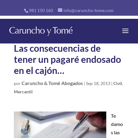
981 150 160
info@caruncho-tome.com
Las consecuencias de
tener un pagaré endosado
en el cajón…
Caruncho & Tomé Abogados
por
|
Sep 18, 2013
|
Civil
,
Mercantil
Te
damo
s las