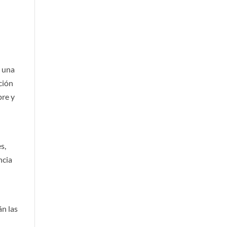
r una
ción
pre y
s,
ncia
án las