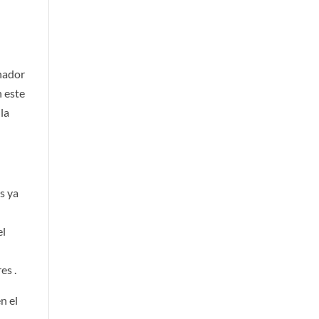
onador
n este
la
s ya
el
d
es .
n el