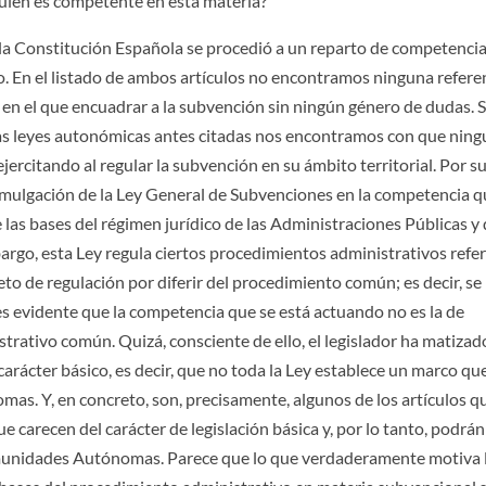
quién es competente en esta materia?
 la Constitución Española se procedió a un reparto de competenci
 En el listado de ambos artículos no encontramos ninguna refere
 en el que encuadrar a la subvención sin ningún género de dudas. S
las leyes autonómicas antes citadas nos encontramos con que nin
ejercitando al regular la subvención en su ámbito territorial. Por s
 promulgación de la Ley General de Subvenciones en la competencia q
 las bases del régimen jurídico de las Administraciones Públicas y 
rgo, esta Ley regula ciertos procedimientos administrativos refe
to de regulación por diferir del procedimiento común; es decir, se
s evidente que la competencia que se está actuando no es la de
trativo común. Quizá, consciente de ello, el legislador ha matiza
carácter básico, es decir, que no toda la Ley establece un marco qu
s. Y, en concreto, son, precisamente, algunos de los artículos q
 carecen del carácter de legislación básica y, por lo tanto, podrán
omunidades Autónomas. Parece que lo que verdaderamente motiva 