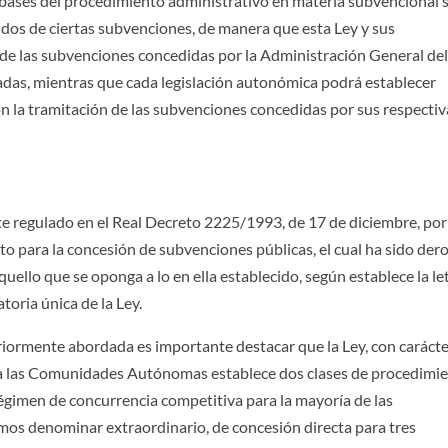
 bases del procedimiento administrativo en materia subvencional 
ondos de ciertas subvenciones, de manera que esta Ley y sus
 de las subvenciones concedidas por la Administración General de
adas, mientras que cada legislación autonómica podrá establecer
n la tramitación de las subvenciones concedidas por sus respectiv
 regulado en el Real Decreto 2225/1993, de 17 de diciembre, por
o para la concesión de subvenciones públicas, el cual ha sido de
ello que se oponga a lo en ella establecido, según establece la let
oria única de la Ley.
riormente abordada es importante destacar que la Ley, con caráct
para las Comunidades Autónomas establece dos clases de procedimi
égimen de concurrencia competitiva para la mayoría de las
os denominar extraordinario, de concesión directa para tres