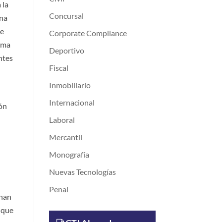
 la
Concursal
una
te
Corporate Compliance
orma
Deportivo
ntes
Fiscal
Inmobiliario
Internacional
ión
Laboral
Mercantil
Monografía
Nuevas Tecnologías
Penal
 han
nque