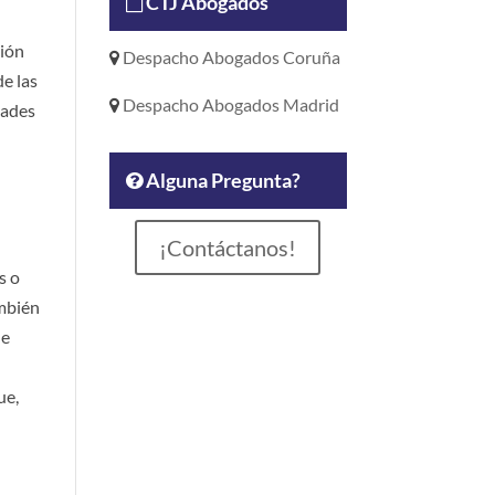
CTJ Abogados
ción
Despacho Abogados Coruña
e las
Despacho Abogados Madrid
dades
Alguna Pregunta?
¡Contáctanos!
s o
ambién
de
ue,