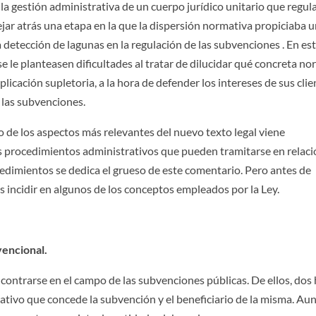
la gestión administrativa de un cuerpo jurídico unitario que regula
ejar atrás una etapa en la que la dispersión normativa propiciaba 
a detección de lagunas en la regulación de las subvenciones . En es
se le planteasen dificultades al tratar de dilucidar qué concreta n
licación supletoria, a la hora de defender los intereses de sus clie
 las subvenciones.
o de los aspectos más relevantes del nuevo texto legal viene
os procedimientos administrativos que pueden tramitarse en relac
cedimientos se dedica el grueso de este comentario. Pero antes de
s incidir en algunos de los conceptos empleados por la Ley.
vencional.
ncontrarse en el campo de las subvenciones públicas. De ellos, dos
rativo que concede la subvención y el beneficiario de la misma. Au