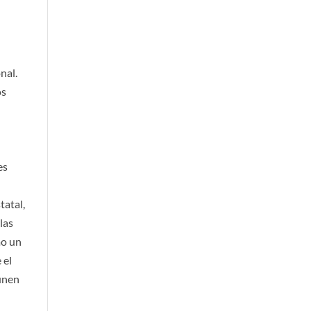
nal.
os
es
tatal,
las
mo un
 el
eúnen