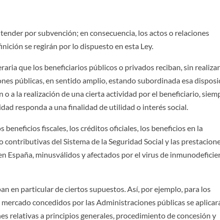
ntender por subvención; en consecuencia, los actos o relaciones
nición se regirán por lo dispuesto en esta Ley.
aria que los beneficiarios públicos o privados reciban, sin realiza
iones públicas, en sentido amplio, estando subordinada esa disposi
o a la realización de una cierta actividad por el beneficiario, siem
idad responda a una finalidad de utilidad o interés social.
eneficios fiscales, los créditos oficiales, los beneficios en la
o contributivas del Sistema de la Seguridad Social y las prestacione
en España, minusválidos y afectados por el virus de inmunodeficie
an en particular de ciertos supuestos. Así, por ejemplo, para los
del mercado concedidos por las Administraciones públicas se aplicar
es relativas a principios generales, procedimiento de concesión y