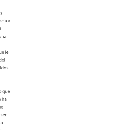
as
ncia a
i
guna
u
ue le
del
ridos
do que
e ha
ue
 ser
la