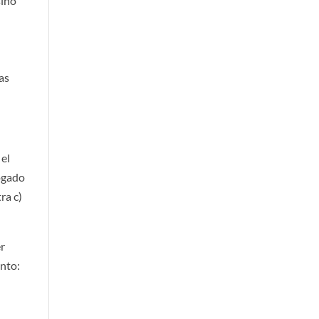
sino
l
as
 el
rogado
ra c)
er
ento: