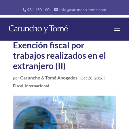
981 150 160
info@caruncho-tome.com
Exención fiscal por
trabajos realizados en el
extranjero (II)
Caruncho & Tomé Abogados
por
|
Oct 28, 2016
|
Fiscal
,
Internacional