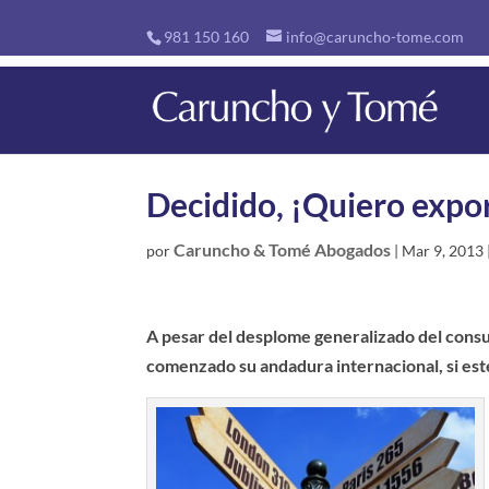
981 150 160
info@caruncho-tome.com
Decidido, ¡Quiero expo
Caruncho & Tomé Abogados
por
|
Mar 9, 2013
A pesar del desplome generalizado del consu
comenzado su andadura internacional, si este