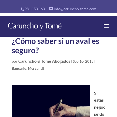
981 150 160
info@caruncho-tome.com
¿Cómo saber si un aval es
seguro?
Caruncho & Tomé Abogados
por
|
Sep 10, 2015
|
Bancario
,
Mercantil
Si
estás
negoc
iando