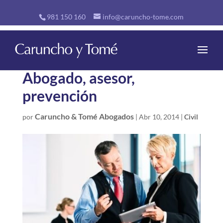
981 150 160
info@caruncho-tome.com
Abogado, asesor,
prevención
Caruncho & Tomé Abogados
por
|
Abr 10, 2014
|
Civil