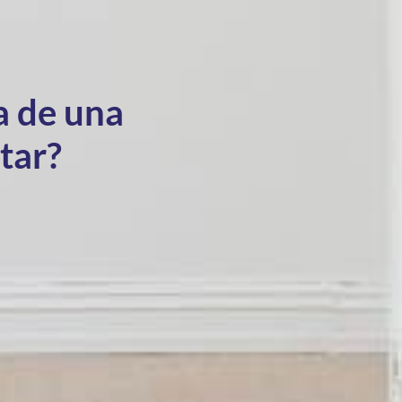
a de una
utar?