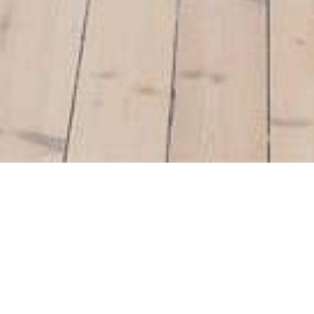
;
radores de viviendas lo hicieron sobre plano, realizaron pagos a c
de estas promociones inmobiliarias ni siquiera llegaron a iniciarse