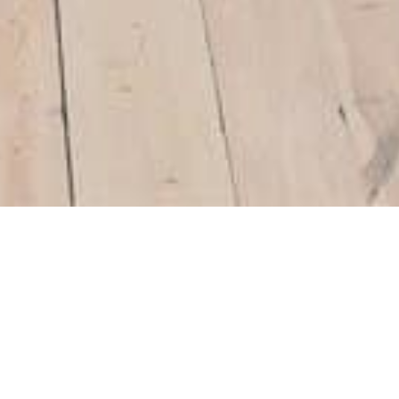
uenta anticipados a la entrega de la vivienda…
. Los tribunales han dado la razón a los