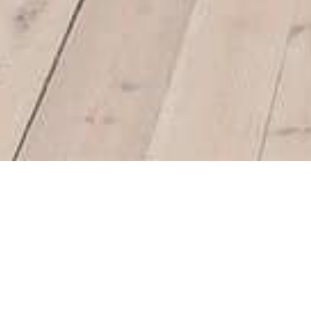
En los años anteriores a la crisis muchos comp
Y nunca recibieron su vivienda, ya que muchas 