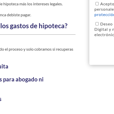
e hipoteca más los intereses legales.
Acepto
Política
personale
de
protecció
nca debiste pagar.
Privacid
Deseo 
los gastos de hipoteca?
Newslett
Digital y
electróni
odo el proceso y solo cobramos si recuperas
uita
s para abogado ni
s