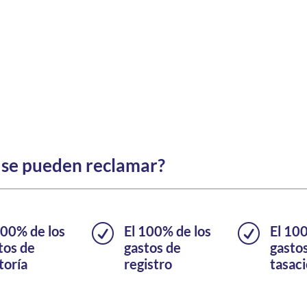
 se pueden reclamar?
100% de los
R
El 100% de los
R
El 10
tos de
gastos de
gasto
toría
registro
tasac