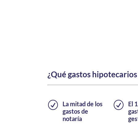
¿Qué gastos hipotecarios
R
La mitad de los
R
El 
gastos de
gas
notaría
ges