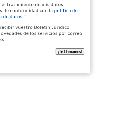
 el tratamiento de mis datos
s de conformidad con la
política de
n de datos
.
*
ad
*
recibir vuestro Boletín Jurídico
er
 novedades de los servicios por correo
co.
¡Te Llamamos!