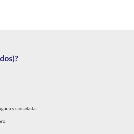
dos)?
agada y cancelada.
ero.