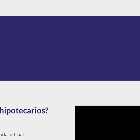
%
hipotecarios?
da judicial.