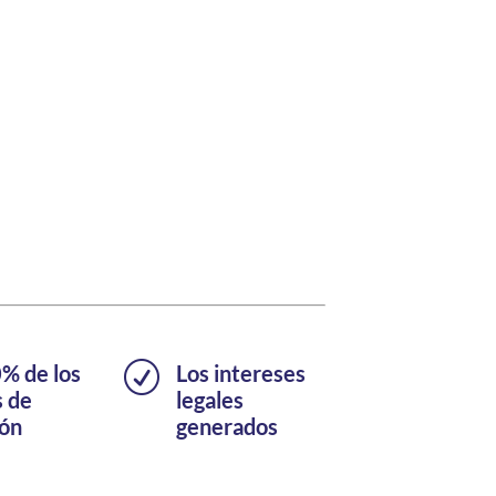
0% de los
R
Los intereses
s de
legales
ión
generados